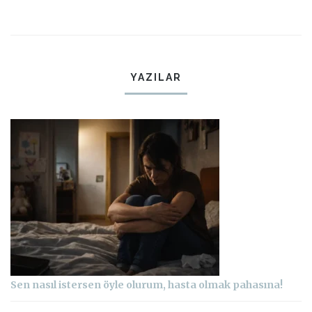
YAZILAR
Sen nasıl istersen öyle olurum, hasta olmak pahasına!