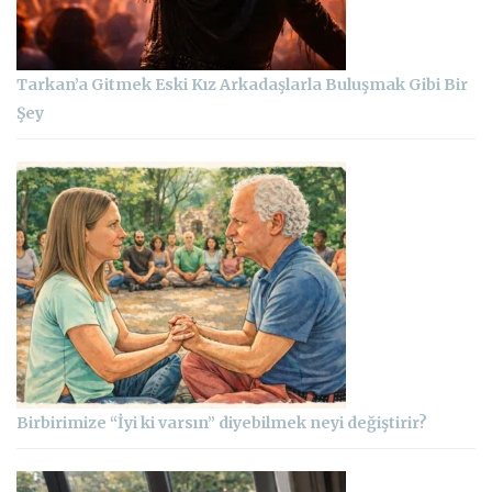
Tarkan’a Gitmek Eski Kız Arkadaşlarla Buluşmak Gibi Bir
Şey
Birbirimize “İyi ki varsın” diyebilmek neyi değiştirir?