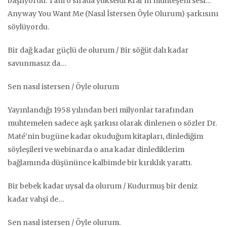
başlıyordu. Tam o sırada yükseldi Kral’ın muhteşem sesi…
Anyway You Want Me (Nasıl İstersen Öyle Olurum) şarkısını
söylüyordu.
Bir dağ kadar güçlü de olurum / Bir söğüt dalı kadar
savunmasız da…
Sen nasıl istersen / Öyle olurum
Yayınlandığı 1958 yılından beri milyonlar tarafından
muhtemelen sadece aşk şarkısı olarak dinlenen o sözler Dr.
Maté’nin bugüne kadar okuduğum kitapları, dinlediğim
söyleşileri ve webinarda o ana kadar dinlediklerim
bağlamında düşününce kalbimde bir kırıklık yarattı.
Bir bebek kadar uysal da olurum / Kudurmuş bir deniz
kadar vahşi de…
Sen nasıl istersen / Öyle olurum.