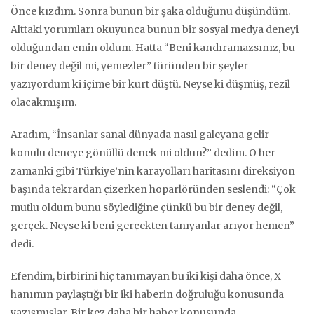
Önce kızdım. Sonra bunun bir şaka olduğunu düşündüm.
Alttaki yorumları okuyunca bunun bir sosyal medya deneyi
olduğundan emin oldum. Hatta “Beni kandıramazsınız, bu
bir deney değil mi, yemezler” türünden bir şeyler
yazıyordum ki içime bir kurt düştü. Neyse ki düşmüş, rezil
olacakmışım.
Aradım, “İnsanlar sanal dünyada nasıl galeyana gelir
konulu deneye gönüllü denek mi oldun?” dedim. O her
zamanki gibi Türkiye’nin karayolları haritasını direksiyon
başında tekrardan çizerken hoparlöründen seslendi: “Çok
mutlu oldum bunu söylediğine çünkü bu bir deney değil,
gerçek. Neyse ki beni gerçekten tanıyanlar arıyor hemen”
dedi.
Efendim, birbirini hiç tanımayan bu iki kişi daha önce, X
hanımın paylaştığı bir iki haberin doğruluğu konusunda
yazışmışlar. Bir kez daha bir haber konusunda