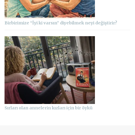
Birbirimize “İyi ki varsın” diyebilmek neyi değiştirir?
Sırları olan annelerin kızları için bir öykü