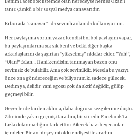
Benim Facebook listemde olan neredeyse herkes Ozan’ı
tanır. Çünkü o bir sosyal medya canavarıdır.
Ki burada “canavar”ı da sevimli anlamda kullanıyorum.
Her paylaşıma yorum yazar, kendisi bol bol paylaşım yapar,
bu paylaşımlarına sık sık beni ve belki diğer başka
arkadaşlarını da şaşırtan “yükselmiş” nidalar ekler. “Yuh!”,
“Ulan!” falan… Hani kendisini tanımayan bazen onu
sevimsiz de bulabilir. Ama çok sevimlidir. Mesela bu yazıyı
önce ona göndereceğim ve biliyorum ki sadece gülecek.
Dedim ya, delidir. Yani egosu çok da aktif değildir, gülüp
geçmeyi bilir.
Geçenlerde birden aklıma, daha doğrusu sezgilerime düştü.
Zihnimde yakın geçmişi taradım, bir süredir Facebook’ta
fazla dolanmadığını fark ettim. Ailecek bazı heyecanlar
içindeler. Bir an bir şey mi oldu endişesi ile aradım.