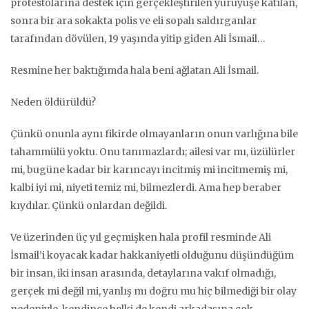
protestolarına destek için gerçekleştirilen yürüyüşe katılan,
sonra bir ara sokakta polis ve eli sopalı saldırganlar
tarafından dövülen, 19 yaşında yitip giden Ali İsmail…
Resmine her baktığımda hala beni ağlatan Ali İsmail.
Neden öldürüldü?
Çünkü onunla aynı fikirde olmayanların onun varlığına bile
tahammülü yoktu. Onu tanımazlardı; ailesi var mı, üzülürler
mi, bugüne kadar bir karıncayı incitmiş mi incitmemiş mi,
kalbi iyi mi, niyeti temiz mi, bilmezlerdi. Ama hep beraber
kıydılar. Çünkü onlardan değildi.
Ve üzerinden üç yıl geçmişken hala profil resminde Ali
İsmail’i koyacak kadar hakkaniyetli olduğunu düşündüğüm
bir insan, iki insan arasında, detaylarına vakıf olmadığı,
gerçek mi değil mi, yanlış mı doğru mu hiç bilmediği bir olay
nedeniyle, kendince belki de kendi arkadaşına çok