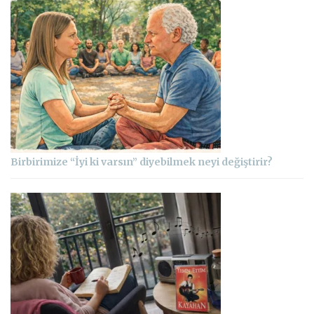
Birbirimize “İyi ki varsın” diyebilmek neyi değiştirir?