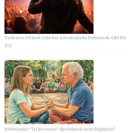
Tarkan’a Gitmek Eski Kız Arkadaşlarla Buluşmak Gibi Bir
Şey
Birbirimize “İyi ki varsın” diyebilmek neyi değiştirir?