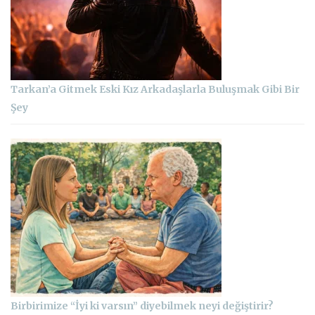
Tarkan’a Gitmek Eski Kız Arkadaşlarla Buluşmak Gibi Bir
Şey
Birbirimize “İyi ki varsın” diyebilmek neyi değiştirir?