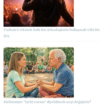
Tarkan’a Gitmek Eski Kız Arkadaşlarla Buluşmak Gibi Bir
Şey
Birbirimize “İyi ki varsın” diyebilmek neyi değiştirir?