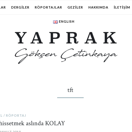
LAR
DERGILER
RÖPORTAJLAR
GEZILER
HAKKIMDA
İLETIŞIM
ENGLISH
tft
EL
RÖPORTAJ
 hissetmek aslında KOLAY
EMMUZ 2019