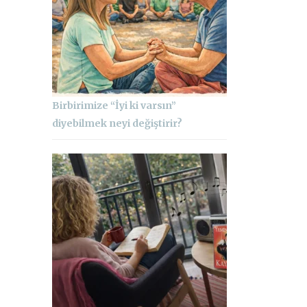
Birbirimize “İyi ki varsın”
diyebilmek neyi değiştirir?