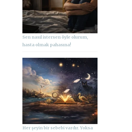
Sen nasıl istersen öyle olurum,
hasta olmak pahasına!
Her şeyin bir sebebi vardır. Yoksa