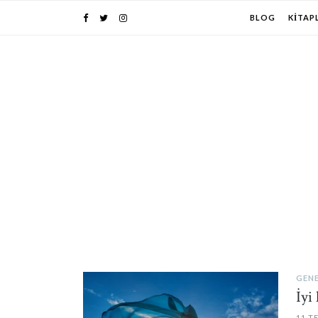
BLOG
KITAP
GEN
PIN IT
İyi
11 T