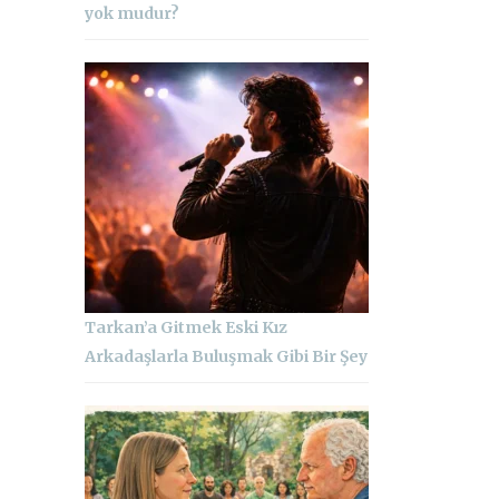
yok mudur?
Tarkan’a Gitmek Eski Kız
Arkadaşlarla Buluşmak Gibi Bir Şey