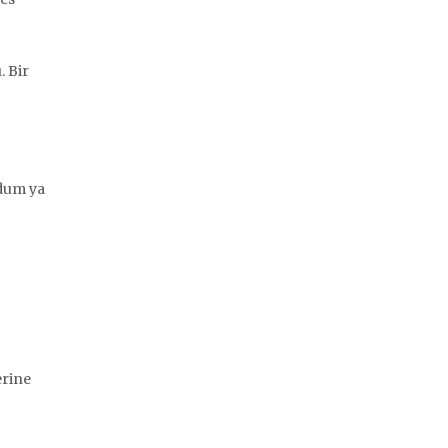
. Bir
ldum ya
erine