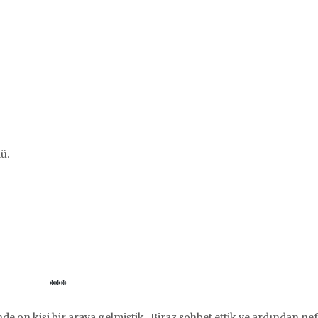
ü.
***
nde on kişi bir araya gelmiştik. Biraz sohbet ettik ve ardından ne