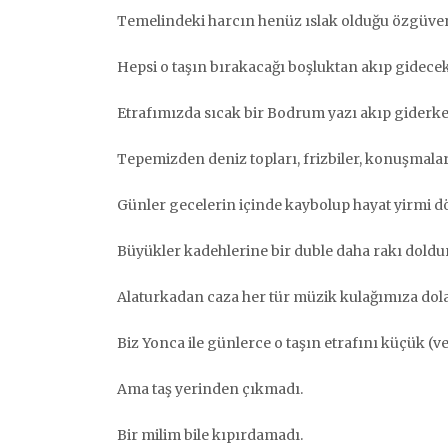
Temelindeki harcın henüz ıslak olduğu özgüvens
Hepsi o taşın bırakacağı boşluktan akıp gidecek,
Etrafımızda sıcak bir Bodrum yazı akıp giderke
Tepemizden deniz topları, frizbiler, konuşmala
Günler gecelerin içinde kaybolup hayat yirmi 
Büyükler kadehlerine bir duble daha rakı doldu
Alaturkadan caza her tür müzik kulağımıza dol
Biz Yonca ile günlerce o taşın etrafını küçük (v
Ama taş yerinden çıkmadı.
Bir milim bile kıpırdamadı.