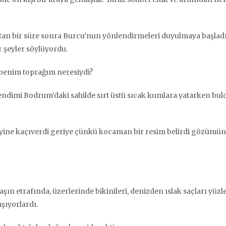
ktan bir süre sonra Burcu’nun yönlendirmeleri duyulmaya başladı
r şeyler söylüyordu.
 benim toprağım neresiydi?
 kendimi Bodrum’daki sahilde sırt üstü sıcak kumlara yatarken bu
 yine kaçıverdi geriye çünkü kocaman bir resim belirdi gözümün
ın etrafında, üzerlerinde bikinileri, denizden ıslak saçları yüzl
şıyorlardı.