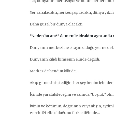
Taş dünyanın merkeziydi ve bütün dertler onun 
Yer sarsılacaktı, herkes şaşıracaktı, dünya yıkıl
Daha güzel bir dünya olacaktı.
“Neden bu anı?” dememle idrakim aynı anda o
Dünyanın merkezi ne o taşın olduğu yer ne de ba
Dünyanın kilidi kimsenin elinde değildi.
Merkez de bendim kilit de…
Akıp gitmesini istediğim her şey benim içimden 
İçimde yaratabileceğim ve aslında “boşluk” ol
İyinin ve kötünün, doğrunun ve yanlışın, aydınlığ
gerektiği gibi olduğunu fark ettiğimde…