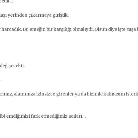
çocuk…
aşı yerinden çıkarmaya giriştik.
r harcadık. Bu emeğin bir karşılığı olmalıydı. Olsun diye işte, taşa 
değişecekti.
.
rımız, alanımıza izinsizce girenler ya da bizimle kalmasını ister
ibi emdiğimizi fark etmediğimiz acıları…