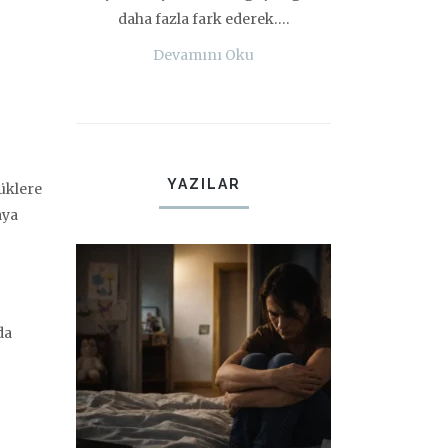
daha fazla fark ederek….
Devamını Oku
YAZILAR
yüklere
aya
da