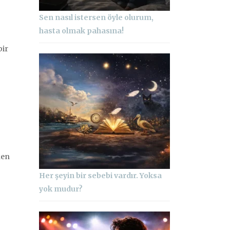
Sen nasıl istersen öyle olurum,
hasta olmak pahasına!
bir
ken
Her şeyin bir sebebi vardır. Yoksa
yok mudur?