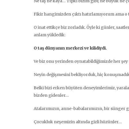
Ne taş ne kaya… Tıpkı bizim gibi; ne büyük ne 
Fikir hangimizden çıktı hatırlamıyorum ama o t
O inat ettikçe biz zorladık. Öyle ki günler, saatle
anlam yükledik:
O taş dünyanın merkezi ve kilidiydi.
Ve biz onu yerinden oynatabildiğimizde her şey 
Neyin değişmesini bekliyorduk, hiç konuşmadık
Belki bizi erken büyüten deneyimlerimiz, yarala
bizden gidenler…
Atalarımızın, anne-babalarımızın, bir sünger g
Çocukluk neşemizin altında gizli hüzünler…