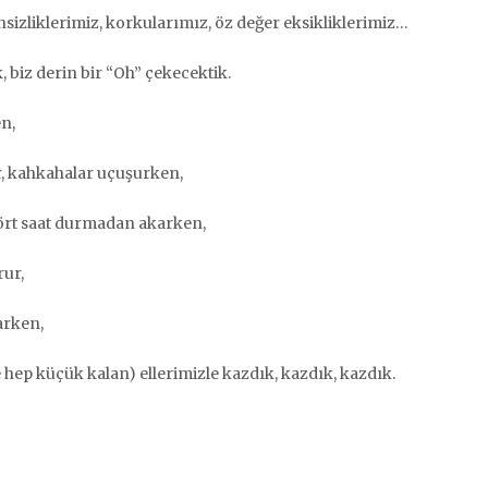
izliklerimiz, korkularımız, öz değer eksikliklerimiz…
 biz derin bir “Oh” çekecektik.
n,
r, kahkahalar uçuşurken,
dört saat durmadan akarken,
rur,
arken,
e hep küçük kalan) ellerimizle kazdık, kazdık, kazdık.