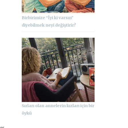
Birbirimize “İyi ki varsın”
diyebilmek neyi değiştirir?
Sırları olan annelerin kızları için bir
öykü
fes