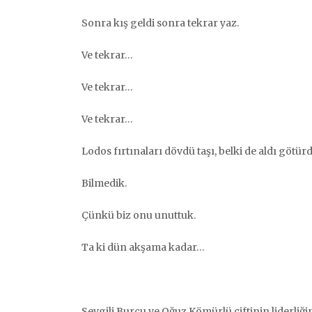
Sonra kış geldi sonra tekrar yaz.
Ve tekrar…
Ve tekrar…
Ve tekrar…
Lodos fırtınaları dövdü taşı, belki de aldı götürd
Bilmedik.
Çünkü biz onu unuttuk.
Ta ki dün akşama kadar…
Sevgili Burcu ve Oğuz Kömürlü çiftinin liderliği