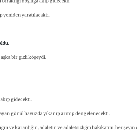
bıraktığı boşluğa akıp gidecekti.
ıp yeniden yaratılacaktı.
ldu.
şka bir gizli köşeydi.
akıp gidecekti.
mayan gönül havuzda yıkanıp arınıp dengelenecekti.
ın ve karanlığın, adaletin ve adaletsizliğin hakikatini, her şeyin