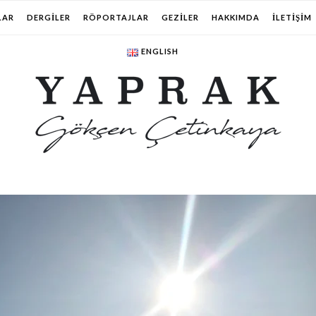
LAR
DERGILER
RÖPORTAJLAR
GEZILER
HAKKIMDA
İLETIŞIM
ENGLISH