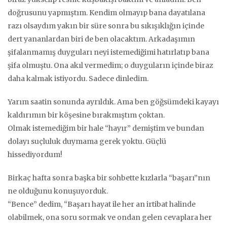
doğrusunu yapmıştım. Kendim olmayıp bana dayatılana
razı olsaydım yakın bir süre sonra bu sıkışıklığın içinde
dert yananlardan biri de ben olacaktım. Arkadaşımın
şifalanmamış duyguları neyi istemediğimi hatırlatıp bana
şifa olmuştu. Ona akıl vermedim; o duyguların içinde biraz
daha kalmak istiyordu. Sadece dinledim.
Yarım saatin sonunda ayrıldık. Ama ben göğsümdeki kayayı
kaldırımın bir köşesine bırakmıştım çoktan.
Olmak istemediğim bir hale “hayır” demiştim ve bundan
dolayı suçluluk duymama gerek yoktu. Güçlü
hissediyordum!
Birkaç hafta sonra başka bir sohbette kızlarla “başarı”nın
ne olduğunu konuşuyorduk.
“Bence” dedim, “Başarı hayat ile her an irtibat halinde
olabilmek, ona soru sormak ve ondan gelen cevaplara her