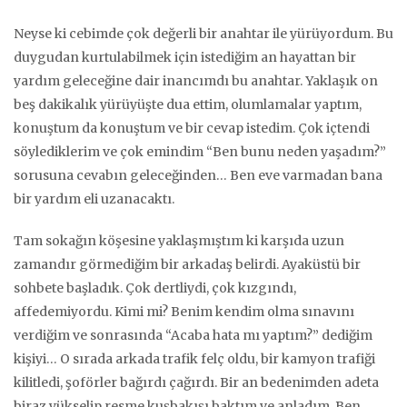
Neyse ki cebimde çok değerli bir anahtar ile yürüyordum. Bu
duygudan kurtulabilmek için istediğim an hayattan bir
yardım geleceğine dair inancımdı bu anahtar. Yaklaşık on
beş dakikalık yürüyüşte dua ettim, olumlamalar yaptım,
konuştum da konuştum ve bir cevap istedim. Çok içtendi
söylediklerim ve çok emindim “Ben bunu neden yaşadım?”
sorusuna cevabın geleceğinden… Ben eve varmadan bana
bir yardım eli uzanacaktı.
Tam sokağın köşesine yaklaşmıştım ki karşıda uzun
zamandır görmediğim bir arkadaş belirdi. Ayaküstü bir
sohbete başladık. Çok dertliydi, çok kızgındı,
affedemiyordu. Kimi mi? Benim kendim olma sınavını
verdiğim ve sonrasında “Acaba hata mı yaptım?” dediğim
kişiyi… O sırada arkada trafik felç oldu, bir kamyon trafiği
kilitledi, şoförler bağırdı çağırdı. Bir an bedenimden adeta
biraz yükselip resme kuşbakışı baktım ve anladım. Ben