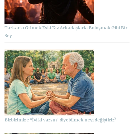
Tarkan’a Gitmek Eski Kız Arkadaşlarla Buluşmak Gibi Bir
Şey
Birbirimize “İyi ki varsın” diyebilmek neyi değiştirir?