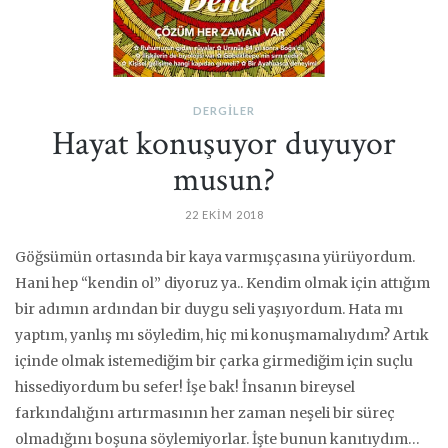
DERGILER
Hayat konuşuyor duyuyor
musun?
22 EKIM 2018
Göğsümün ortasında bir kaya varmışçasına yürüyordum.
Hani hep “kendin ol” diyoruz ya.. Kendim olmak için attığım
bir adımın ardından bir duygu seli yaşıyordum. Hata mı
yaptım, yanlış mı söyledim, hiç mi konuşmamalıydım? Artık
içinde olmak istemediğim bir çarka girmediğim için suçlu
hissediyordum bu sefer! İşe bak! İnsanın bireysel
farkındalığını artırmasının her zaman neşeli bir süreç
olmadığını boşuna söylemiyorlar. İşte bunun kanıtıydım…