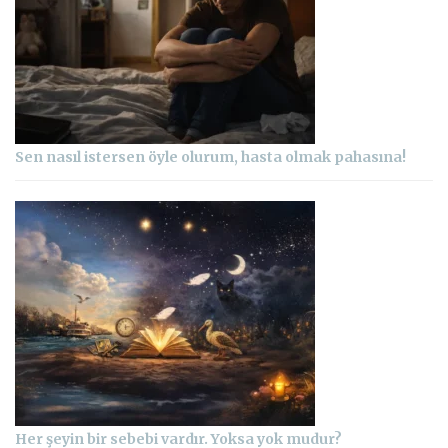
Sen nasıl istersen öyle olurum, hasta olmak pahasına!
Her şeyin bir sebebi vardır. Yoksa yok mudur?