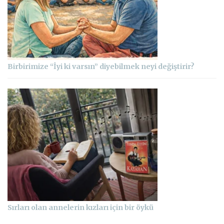
Birbirimize “İyi ki varsın” diyebilmek neyi değiştirir?
Sırları olan annelerin kızları için bir öykü