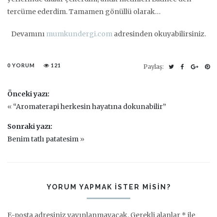
tercüme ederdim. Tamamen gönüllü olarak…
Devamını
mumkundergi.com
adresinden okuyabilirsiniz.
0 YORUM
121
Paylaş:
Önceki yazı:
«
“Aromaterapi herkesin hayatına dokunabilir”
Sonraki yazı:
Benim tatlı patatesim
»
YORUM YAPMAK ISTER MISIN?
E-posta adresiniz yayınlanmayacak.
Gerekli alanlar
*
ile