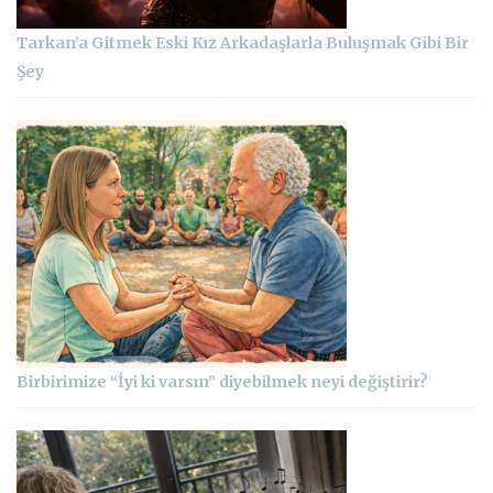
Tarkan’a Gitmek Eski Kız Arkadaşlarla Buluşmak Gibi Bir
Şey
Birbirimize “İyi ki varsın” diyebilmek neyi değiştirir?