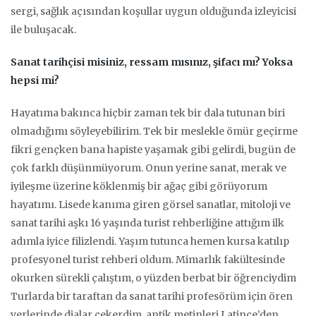
sergi, sağlık açısından koşullar uygun olduğunda izleyicisi
ile buluşacak.
Sanat tarihçisi misiniz, ressam mısınız, şifacı mı? Yoksa
hepsi mi?
Hayatıma bakınca hiçbir zaman tek bir dala tutunan biri
olmadığımı söyleyebilirim. Tek bir meslekle ömür geçirme
fikri gençken bana hapiste yaşamak gibi gelirdi, bugün de
çok farklı düşünmüyorum. Onun yerine sanat, merak ve
iyileşme üzerine köklenmiş bir ağaç gibi görüyorum
hayatımı. Lisede kanıma giren görsel sanatlar, mitoloji ve
sanat tarihi aşkı 16 yaşında turist rehberliğine attığım ilk
adımla iyice filizlendi. Yaşım tutunca hemen kursa katılıp
profesyonel turist rehberi oldum. Mimarlık fakültesinde
okurken sürekli çalıştım, o yüzden berbat bir öğrenciydim
Turlarda bir taraftan da sanat tarihi profesörüm için ören
yerlerinde dialar çekerdim, antik metinleri Latince’den