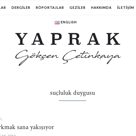
LAR
DERGILER
RÖPORTAJLAR
GEZILER
HAKKIMDA
İLETIŞIM
ENGLISH
suçluluk duygusu
EL
kmak sana yakışıyor
CAK 2019