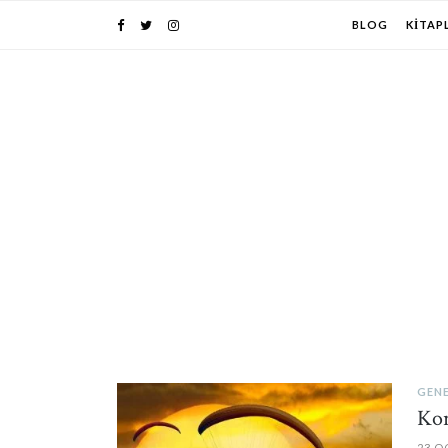
BLOG
KITAP
GEN
PIN IT
Kor
23 O