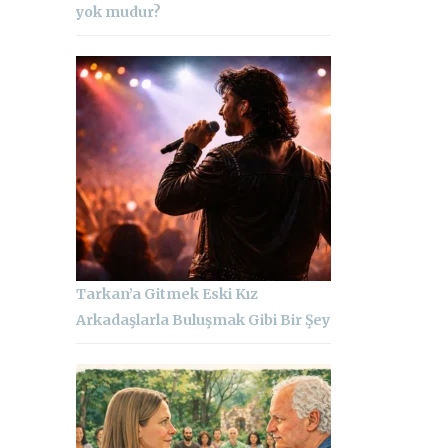
yok mudur?
Tarkan’a Gitmek Eski Kız
Arkadaşlarla Buluşmak Gibi Bir Şey