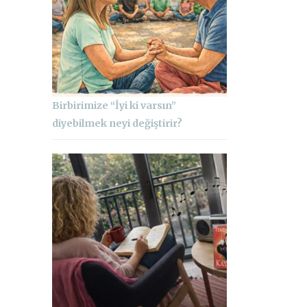
Birbirimize “İyi ki varsın”
diyebilmek neyi değiştirir?