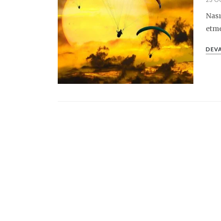
Nası
etme
DEVA