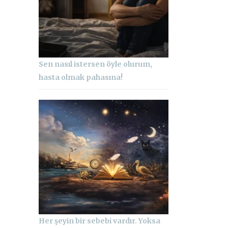
Sen nasıl istersen öyle olurum,
hasta olmak pahasına!
Her şeyin bir sebebi vardır. Yoksa