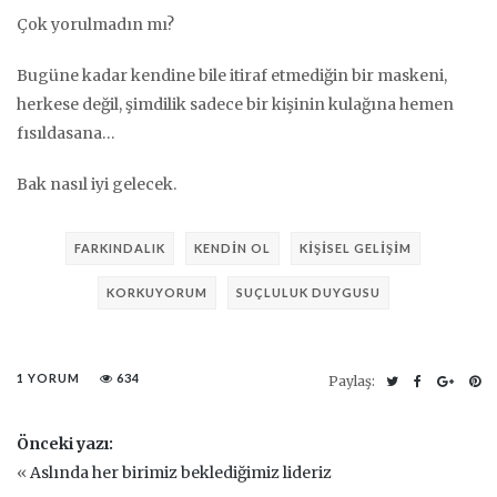
Çok yorulmadın mı?
Bugüne kadar kendine bile itiraf etmediğin bir maskeni,
herkese değil, şimdilik sadece bir kişinin kulağına hemen
fısıldasana…
Bak nasıl iyi gelecek.
FARKINDALIK
KENDIN OL
KIŞISEL GELIŞIM
KORKUYORUM
SUÇLULUK DUYGUSU
1 YORUM
634
Paylaş:
Önceki yazı:
«
Aslında her birimiz beklediğimiz lideriz