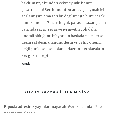
hakkım niye bundan çekineyimki benim
çıkarıma bu! Sen kendini bu anlayışa uymak için
zorlamışsın ama sen bu değilsin işte bunu idrak
etmek önemli. Bazan küçük parasal kazançların
yanında saygı, sevgi ve iyi niyetin çok daha
önemli olduğunu biliyorsun başkaları ne derse
desin saf desin utangaç desin vs vs hiç önemli
değil çünki sen sen olarak davranmış olacaktın.
Sevgilerimle:)))
Yanıtla
YORUM YAPMAK ISTER MISIN?
E-posta adresiniz yayınlanmayacak.
Gerekli alanlar
*
ile