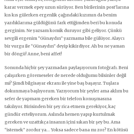
karar vermek epey uzun sürüyor. Ben birilerinin post’larına
kıs kıs gülerken ergenlik çağındaki kızımın da benim
yazdıklarıma güldüğünü fark ettiğimden beri bu konuda
gerginim. Ne yazsam komik duruyor gibi geliyor. Çünkü
sevgili ergenim “Günaydın” yazmama bile gülüyor. Alaycı
bir vurgu ile “Günaydın” deyip kikirdiyor. Ah bu ne yaman
bir döngü! Anne, beni affet!
Sonunda hiçbir şey yazmadan paylaşıyorum fotoğrafı. Beni
çalışırken göremeseler de nerede olduğumu bilsinler değil
mi? Şimdi bilgisayar ekranı ile yine baş başayız. Tuşlara
dokunmaya başlıyorum. Yazıyorum bir şeyler ama aklım bu
sefer de yapmam gereken bir telefon konuşmasına
takılıyor. Birisinden bir şey rica etmem gerekiyor, kaç
gündür erteliyorum. Aslında hemen yapıp kurtulmak
gereken ve uzattıkça insanın içini sıkan bir şey bu. Ama
“istemek” zordur ya… Yoksa sadece bana mı zor? En kötüsü