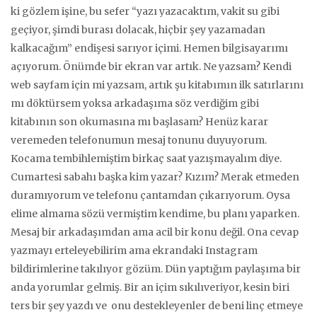
ki gözlem işine, bu sefer “yazı yazacaktım, vakit su gibi
geçiyor, şimdi burası dolacak, hiçbir şey yazamadan
kalkacağım” endişesi sarıyor içimi. Hemen bilgisayarımı
açıyorum. Önümde bir ekran var artık. Ne yazsam? Kendi
web sayfam için mi yazsam, artık şu kitabımın ilk satırlarını
mı döktürsem yoksa arkadaşıma söz verdiğim gibi
kitabının son okumasına mı başlasam? Henüz karar
veremeden telefonumun mesaj tonunu duyuyorum.
Kocama tembihlemiştim birkaç saat yazışmayalım diye.
Cumartesi sabahı başka kim yazar? Kızım? Merak etmeden
duramıyorum ve telefonu çantamdan çıkarıyorum. Oysa
elime almama sözü vermiştim kendime, bu planı yaparken.
Mesaj bir arkadaşımdan ama acil bir konu değil. Ona cevap
yazmayı erteleyebilirim ama ekrandaki Instagram
bildirimlerine takılıyor gözüm. Dün yaptığım paylaşıma bir
anda yorumlar gelmiş. Bir an içim sıkılıveriyor, kesin biri
ters bir şey yazdı ve onu destekleyenler de beni linç etmeye