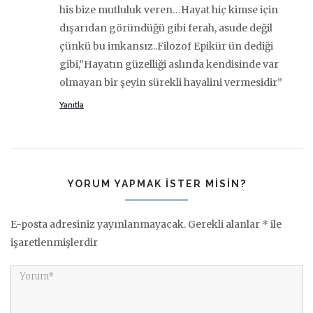
his bize mutluluk veren…Hayat hiç kimse için
dışarıdan göründüğü gibi ferah, asude değil
çünkü bu imkansız..Filozof Epikür ün dediği
gibi,”Hayatın güzelliği aslında kendisinde var
olmayan bir şeyin sürekli hayalini vermesidir”
Yanıtla
YORUM YAPMAK ISTER MISIN?
E-posta adresiniz yayınlanmayacak.
Gerekli alanlar
*
ile
işaretlenmişlerdir