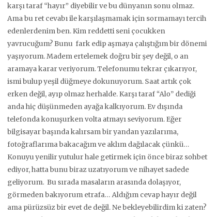
karşı taraf “hayır” diyebilir ve bu dünyanın sonu olmaz.
Ama bu ret cevabı ile karşılaşmamak için sormamayı tercih
edenlerdenim ben. Kim reddetti seni çocukken
yavrucuğum? Bunu fark edip aşmaya çalıştığım bir dönemi
yaşıyorum. Madem ertelemek doğru bir şey değil, o an
aramaya karar veriyorum. Telefonumu tekrar çıkarıyor,
ismi bulup yeşil düğmeye dokunuyorum. Saat artık çok
erken değil, ayıp olmaz herhalde. Karşı taraf “Alo” dediği
anda hiç düşünmeden ayağa kalkıyorum. Ev dışında
telefonda konuşurken volta atmayı seviyorum. Eğer
bilgisayar başında kalırsam bir yandan yazılarıma,
fotoğraflarıma bakacağım ve aklım dağılacak çünkü…
Konuyu yenilir yutulur hale getirmek için önce biraz sohbet
ediyor, hatta bunu biraz uzatıyorum ve nihayet sadede
geliyorum. Bu sırada masaların arasında dolaşıyor,
görmeden bakıyorum etrafa… Aldığım cevap hayır değil
ama pürüzsüz bir evet de değil. Ne bekleyebilirdim ki zaten?