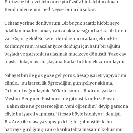
Pürüzsüz bir evet için önce pürüzsüz bir talebim olmalı.
Kendimden emin, net! Neyse, buna da şükür.
Tekrar yerime dönüyorum. Bir buçuk saattir hiçbir şeye
odaklanamadım ama şu an odaklanacağım harika bir konu
var: Çişim geldi! Bu sefer de odağımı oradan çekmekte
zorlanıyorum. Masalar iyice dolduğu için hafif bir uğultu
başladı ve garsonlara ulaşmak mucizeye dönüştü. Taze çay
tepsisi dolaşmaya başlayana kadar beklemek zorundayım.
Nihayet biri ile göz göze geliyoruz, hesap işareti yapıyorum
elimle… Bu işareti ilk öğrendiğim gün geliyor aklıma.
Ortaokul çağındaydık. 80’lerin sonu… Bodrum yazları…
Meşhur Penguen Pastanesi’ne gitmiştik üç kız. Payam,
“Bakın size ne göstereceğim, yeni öğrendim” deyip garsona
eliyle bu işareti yapmıştı. “Hesap böyle isteniyor” demişti.
Biz Arzu ile masaya yapışıp deli gibi gülmüştük ki bu
hatıraya girdiğim şu an o harika tahta masanın kokusunu