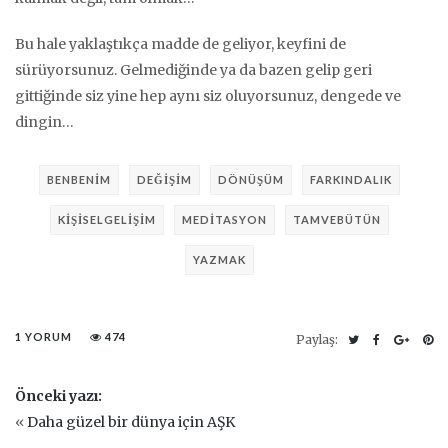
Bu hale yaklaştıkça madde de geliyor, keyfini de
sürüyorsunuz. Gelmediğinde ya da bazen gelip geri
gittiğinde siz yine hep aynı siz oluyorsunuz, dengede ve
dingin…
BENBENIM
DEĞIŞIM
DÖNÜŞÜM
FARKINDALIK
KIŞISELGELIŞIM
MEDITASYON
TAMVEBÜTÜN
YAZMAK
1 YORUM
474
Paylaş:
Önceki yazı:
«
Daha güzel bir dünya için AŞK