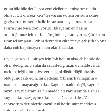
Bunu bile bile defalarca yeni cicilerle deniyoruz mutlu
olmayı. Bir önceki “cici” işe yaramayınca bir sonrakine
geçiyoruz. Bu sefer belki biraz uzun oyalanıyoruz ama
sonra yine başa dönüyoruz. Hikayenin en başını
unuttuğumuz için de bu döngüden çıkamıyoruz. Çünkü bu
zihinsel bir plan… Zihni devreden çıkarmaya çalışırken ona
daha çok kapılmaya neden olan tuzaklar.
Diyeceğim o ki… Bir şey için “Ah benim olsa, ah bende de
olsa” dediğiniz o anlarda asıl istediğinizin o madde ya da
mekan değil, onun size vereceğini düşündüğünüz his
olduğunu fark edin, fark edelim. O hissin kaynağının o
madde olamayacağını da… Kaynak madde değil, kaynak
biziz. Hayatla aramıza bu maddeleri yani aslında zırhları
koymaktan vazgeçince tam olacağız belki de… Ve
sanıyorum derinlerde kayıtlı asıl korkumuz maddesiz
kalmak değil, tam olmak…