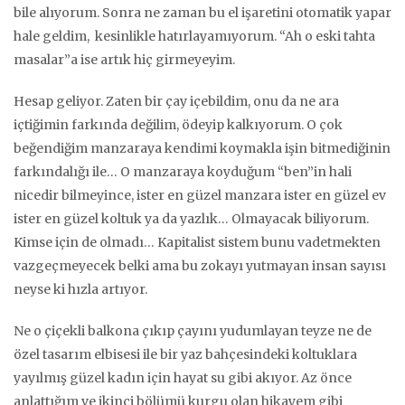
bile alıyorum. Sonra ne zaman bu el işaretini otomatik yapar
hale geldim, kesinlikle hatırlayamıyorum. “Ah o eski tahta
masalar”a ise artık hiç girmeyeyim.
Hesap geliyor. Zaten bir çay içebildim, onu da ne ara
içtiğimin farkında değilim, ödeyip kalkıyorum. O çok
beğendiğim manzaraya kendimi koymakla işin bitmediğinin
farkındalığı ile… O manzaraya koyduğum “ben”in hali
nicedir bilmeyince, ister en güzel manzara ister en güzel ev
ister en güzel koltuk ya da yazlık… Olmayacak biliyorum.
Kimse için de olmadı… Kapitalist sistem bunu vadetmekten
vazgeçmeyecek belki ama bu zokayı yutmayan insan sayısı
neyse ki hızla artıyor.
Ne o çiçekli balkona çıkıp çayını yudumlayan teyze ne de
özel tasarım elbisesi ile bir yaz bahçesindeki koltuklara
yayılmış güzel kadın için hayat su gibi akıyor. Az önce
anlattığım ve ikinci bölümü kurgu olan hikayem gibi