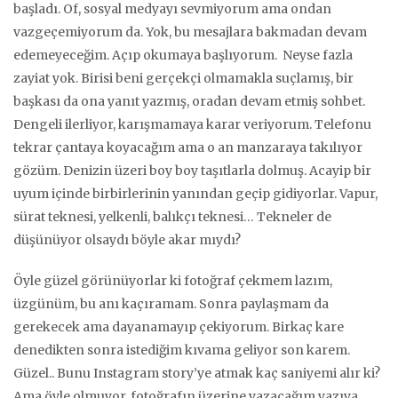
başladı. Of, sosyal medyayı sevmiyorum ama ondan
vazgeçemiyorum da. Yok, bu mesajlara bakmadan devam
edemeyeceğim. Açıp okumaya başlıyorum. Neyse fazla
zayiat yok. Birisi beni gerçekçi olmamakla suçlamış, bir
başkası da ona yanıt yazmış, oradan devam etmiş sohbet.
Dengeli ilerliyor, karışmamaya karar veriyorum. Telefonu
tekrar çantaya koyacağım ama o an manzaraya takılıyor
gözüm. Denizin üzeri boy boy taşıtlarla dolmuş. Acayip bir
uyum içinde birbirlerinin yanından geçip gidiyorlar. Vapur,
sürat teknesi, yelkenli, balıkçı teknesi… Tekneler de
düşünüyor olsaydı böyle akar mıydı?
Öyle güzel görünüyorlar ki fotoğraf çekmem lazım,
üzgünüm, bu anı kaçıramam. Sonra paylaşmam da
gerekecek ama dayanamayıp çekiyorum. Birkaç kare
denedikten sonra istediğim kıvama geliyor son karem.
Güzel.. Bunu Instagram story’ye atmak kaç saniyemi alır ki?
Ama öyle olmuyor, fotoğrafın üzerine yazacağım yazıya