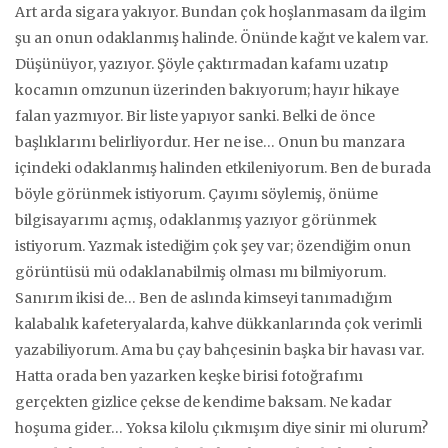
Art arda sigara yakıyor. Bundan çok hoşlanmasam da ilgim
şu an onun odaklanmış halinde. Önünde kağıt ve kalem var.
Düşünüyor, yazıyor. Şöyle çaktırmadan kafamı uzatıp
kocamın omzunun üzerinden bakıyorum; hayır hikaye
falan yazmıyor. Bir liste yapıyor sanki. Belki de önce
başlıklarını belirliyordur. Her ne ise… Onun bu manzara
içindeki odaklanmış halinden etkileniyorum. Ben de burada
böyle görünmek istiyorum. Çayımı söylemiş, önüme
bilgisayarımı açmış, odaklanmış yazıyor görünmek
istiyorum. Yazmak istediğim çok şey var; özendiğim onun
görüntüsü mü odaklanabilmiş olması mı bilmiyorum.
Sanırım ikisi de… Ben de aslında kimseyi tanımadığım
kalabalık kafeteryalarda, kahve dükkanlarında çok verimli
yazabiliyorum. Ama bu çay bahçesinin başka bir havası var.
Hatta orada ben yazarken keşke birisi fotoğrafımı
gerçekten gizlice çekse de kendime baksam. Ne kadar
hoşuma gider… Yoksa kilolu çıkmışım diye sinir mi olurum?