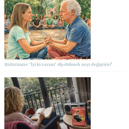
Birbirimize “İyi ki varsın” diyebilmek neyi değiştirir?