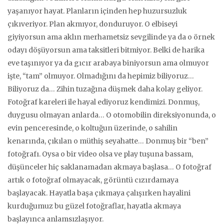
yaşanıyor hayat. Planların içinden hep huzursuzluk
çıkıveriyor. Plan akmıyor, donduruyor. O elbiseyi
giyiyorsun ama aklın merhametsiz sevgilinde ya da o örnek
odayı döşüyorsun ama taksitleri bitmiyor. Belki de harika
eve taşınıyor ya da gıcır arabaya biniyorsun ama olmuyor
işte, “tam” olmuyor. Olmadığını da hepimiz biliyoruz…
Biliyoruz da… Zihin tuzağına düşmek daha kolay geliyor.
Fotoğraf kareleri ile hayal ediyoruz kendimizi. Donmuş,
duygusu olmayan anlarda… O otomobilin direksiyonunda, o
evin penceresinde, o koltuğun üzerinde, o sahilin
kenarında, çıkılan o müthiş seyahatte… Donmuş bir “ben”
fotoğrafı. Oysa o bir video olsa ve play tuşuna bassam,
düşünceler hiç saklanamadan akmaya başlasa… O fotoğraf
artık o fotoğraf olmayacak, görüntü cızırdamaya
başlayacak. Hayatla başa çıkmaya çalışırken hayalini
kurduğumuz bu güzel fotoğraflar, hayatla akmaya
başlayınca anlamsızlaşıyor.