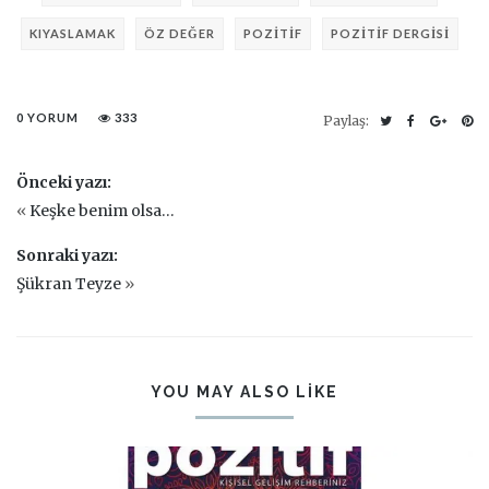
KIYASLAMAK
ÖZ DEĞER
POZITIF
POZITIF DERGISI
0 YORUM
333
Paylaş:
Önceki yazı:
«
Keşke benim olsa…
Sonraki yazı:
Şükran Teyze
»
YOU MAY ALSO LIKE
PIN IT