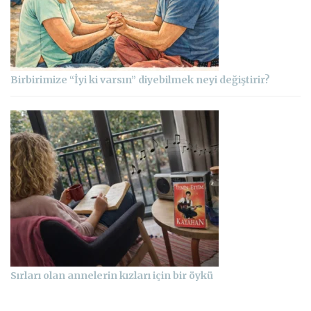
Birbirimize “İyi ki varsın” diyebilmek neyi değiştirir?
Sırları olan annelerin kızları için bir öykü