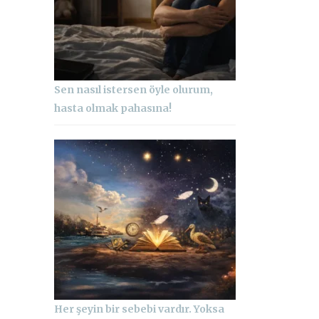
Sen nasıl istersen öyle olurum,
hasta olmak pahasına!
Her şeyin bir sebebi vardır. Yoksa