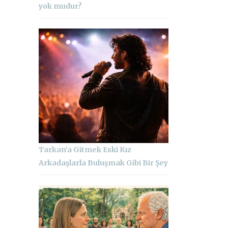
yok mudur?
Tarkan’a Gitmek Eski Kız
Arkadaşlarla Buluşmak Gibi Bir Şey