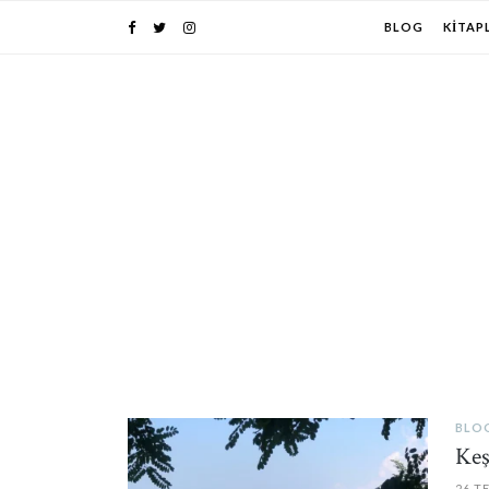
BLOG
KITAP
BLO
PIN IT
Keş
26 T