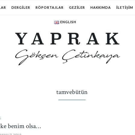
LAR
DERGILER
RÖPORTAJLAR
GEZILER
HAKKIMDA
İLETIŞIM
ENGLISH
tamvebütün
G
ke benim olsa…
EMMUZ 2019