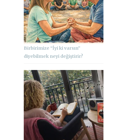
Birbirimize “İyi ki varsın”
diyebilmek neyi değiştirir?